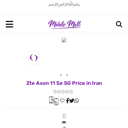
بِسْمِ اللَّهِ الرَّحْمَنِ الرَّحِيم
Zte Axon 11 Se 5G Price in Iran