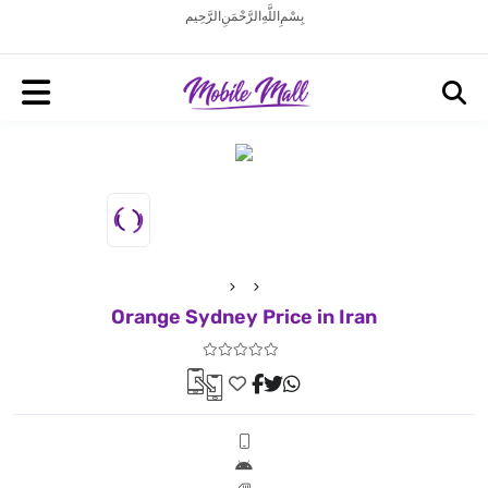
بِسْمِ اللَّهِ الرَّحْمَنِ الرَّحِيم
Orange Sydney Price in Iran