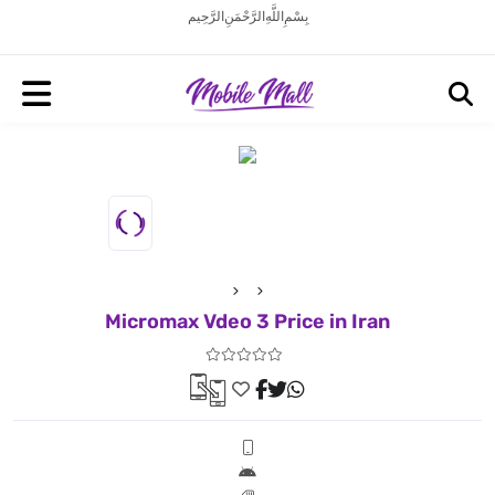
بِسْمِ اللَّهِ الرَّحْمَنِ الرَّحِيم
Micromax Vdeo 3 Price in Iran