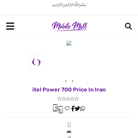
بِسْمِ اللَّهِ الرَّحْمَنِ الرَّحِيم
itel Power 700 Price In Iran